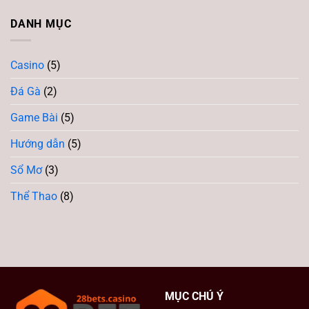
Bản
Là
Đội
Từ
Gì?
DANH MỤC
Tham
Chuyên
Hiểu
Gia
Gia
Nhanh
Tranh
Luật,
Cúp
Casino
(5)
Theo
Vô
Dõi
Địch
Đá Gà
(2)
Dễ
Từng
Ván
Game Bài
(5)
Hướng dẫn
(5)
Sổ Mơ
(3)
Thể Thao
(8)
MỤC CHÚ Ý