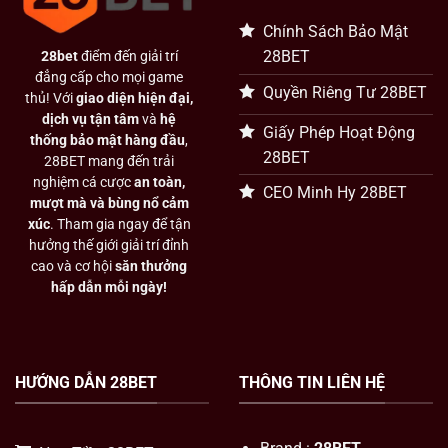
Chính Sách Bảo Mật
28BET
28bet
điểm đến giải trí
đẳng cấp cho mọi game
Quyền Riêng Tư 28BET
thủ! Với
giao diện hiện đại,
dịch vụ tận tâm
và
hệ
Giấy Phép Hoạt Động
thống bảo mật hàng đầu
,
28BET
28BET mang đến trải
nghiệm cá cược
an toàn,
CEO Minh Hy 28BET
mượt mà và bùng nổ cảm
xúc
. Tham gia ngay để tận
hưởng thế giới giải trí đỉnh
cao và cơ hội
săn thưởng
hấp dẫn mỗi ngày!
HƯỚNG DẪN 28BET
THÔNG TIN LIÊN HỆ