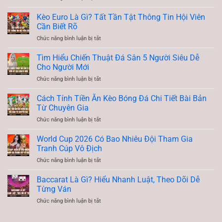
Kèo
Đồng
Kèo Euro Là Gì? Tất Tần Tật Thông Tin Hội Viên
Nửa
Cần Biết Rõ
Là
ở
Chức năng bình luận bị tắt
Gì?
Kèo
Cách
Euro
Tìm Hiểu Chiến Thuật Đá Sân 5 Người Siêu Dễ
Đọc
Là
Và
Cho Người Mới
Gì?
Bí
ở
Chức năng bình luận bị tắt
Tất
Kíp
Tìm
Tần
Thực
Hiểu
Cách Tính Tiền Ăn Kèo Bóng Đá Chi Tiết Bài Bản
Tật
Chiến
Chiến
Thông
Từ Chuyên Gia
Hiệu
Thuật
Tin
Quả
ở
Chức năng bình luận bị tắt
Đá
Hội
Cách
Sân
Viên
Tính
World Cup 2026 Có Bao Nhiêu Đội Tham Gia
5
Cần
Tiền
Người
Tranh Cúp Vô Địch
Biết
Ăn
Siêu
Rõ
ở
Chức năng bình luận bị tắt
Kèo
Dễ
World
Bóng
Cho
Cup
Baccarat Là Gì? Hiểu Nhanh Luật, Theo Dõi Dễ
Đá
Người
2026
Chi
Từng Ván
Mới
Có
Tiết
ở
Chức năng bình luận bị tắt
Bao
Bài
Baccarat
Nhiêu
Bản
Là
Đội
Từ