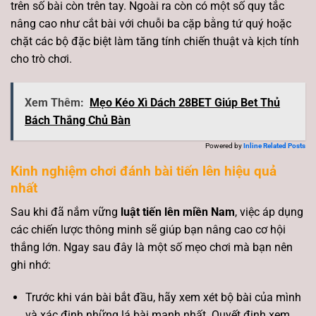
trên số bài còn trên tay. Ngoài ra còn có một số quy tắc
nâng cao như cắt bài với chuỗi ba cặp bằng tứ quý hoặc
chặt các bộ đặc biệt làm tăng tính chiến thuật và kịch tính
cho trò chơi.
Xem Thêm:
Mẹo Kéo Xì Dách 28BET Giúp Bet Thủ
Bách Thắng Chủ Bàn
Powered by
Inline Related Posts
Kinh nghiệm chơi đánh bài tiến lên hiệu quả
nhất
Sau khi đã nắm vững
luật tiến lên miền Nam
, việc áp dụng
các chiến lược thông minh sẽ giúp bạn nâng cao cơ hội
thắng lớn. Ngay sau đây là một số mẹo chơi mà bạn nên
ghi nhớ:
Trước khi ván bài bắt đầu, hãy xem xét bộ bài của mình
và xác định những lá bài mạnh nhất. Quyết định xem